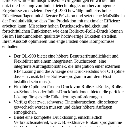
Drucker wurde für anspruchsvolle Umgebungen entwickelt und
nutzt die Leistung von Industrietechnologie, um hervorragende
Ergebnisse zu erzielen. Der QL-900 bewältigt mühelos hohe
Etikettenauflagen mit äußerster Präzision und setzt neue Maßstäbe in
der Produktivität, so dass Ihre Produktion mit maximaler Effizienz
arbeiten kann. Mit seiner hohen Druckgeschwindigkeit und
fortschrittlichen Funktionen wie dem Rolle-zu-Rolle-Druck können
Sie im Handumdrehen qualitativ hochwertige Etiketten erstellen,
Ihren Ausstoß optimieren und enge Fristen ohne Kompromisse
einhalten.
Der QL-900 bietet eine höhere Benutzerfreundlichkeit und
Flexibilität mit einem integrierten Touchscreen, eine
integrierte Auftragsbibliothek, die Integration einer externen
RIP-Lösung und die Anzeige des Druckerstatus vor Ort (ohne
dass ein zusätzliches Softwareprogramm auf dem Host
installiert sein muss).
Flexible Optionen für den Druck von Rolle-zu-Rolle-, Rolle-
zu-Schneide- oder Inline-Druckfunktionen bieten die perfekte
Lösung für spezielle Etikettierungsanforderungen.
Verfügt über zwei schwarze Tintenkartuschen, die seltener
gewechselt werden müssen und daher höhere Auflagen
ermöglichen.
Bietet eine komplette Drucklösung, einschließlich
Verbrauchsmaterial, wie z. B. exklusive Einkaufsprogramme