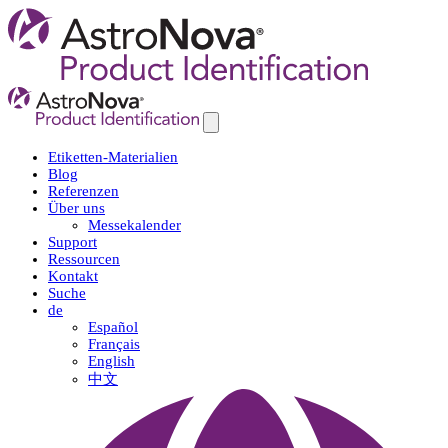
Etiketten-Materialien
Blog
Referenzen
Über uns
Messekalender
Support
Ressourcen
Kontakt
Suche
de
Español
Français
English
中文