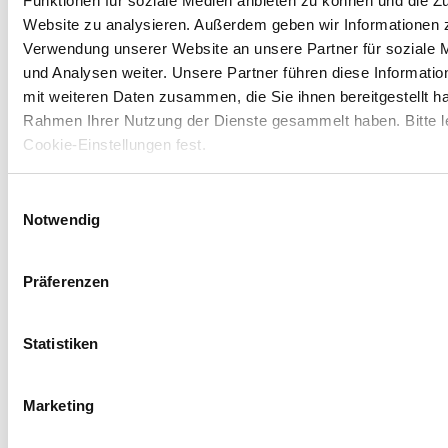
Funktionen für soziale Medien anbieten zu können und die Zu
Website zu analysieren. Außerdem geben wir Informationen z
Verwendung unserer Website an unsere Partner für soziale
und Analysen weiter. Unsere Partner führen diese Informati
mit weiteren Daten zusammen, die Sie ihnen bereitgestellt ha
Rahmen Ihrer Nutzung der Dienste gesammelt haben. Bitte l
Cookie-Einstellungen fest.
Einwilligungsauswahl
Notwendig
Musteretiketten gewünscht?
Präferenzen
Wir senden Ihnen kostenlose Etikettenmuster zu, damit Sie aus erster
Hand sehen können, wie Sie mit unseren Farbetiketten für Ihre
Statistiken
Produkte werben können.
Jetzt kostenlose Muster bestellen
Kontaktieren Sie den Vertrieb
für Sonderangebote,
Marketing
Leasingoptionen oder Vorführungen.
Kontakt Vertrieb
Ich möchte einen Termin vereinbaren