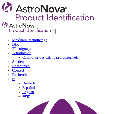
Matériaux d'étiquetage
Blog
Témoignages
À propos de
Calendrier des salons professionnels
Soutien
Ressources
Contact
Recherche
fr
Deutsch
Español
English
中文