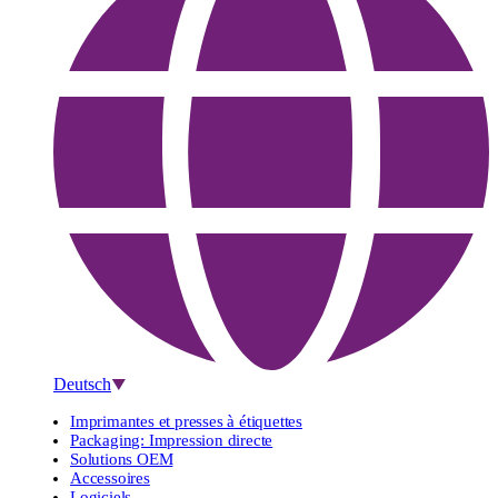
Deutsch
Imprimantes et presses à étiquettes
Packaging: Impression directe
Solutions OEM
Accessoires
Logiciels