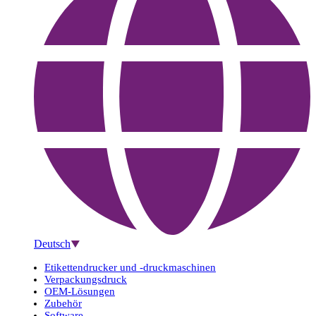
Deutsch
Etikettendrucker und -druckmaschinen
Verpackungsdruck
OEM-Lösungen
Zubehör
Software