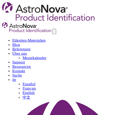
Etiketten-Materialien
Blog
Referenzen
Über uns
Messekalender
Support
Ressourcen
Kontakt
Suche
de
Español
Français
English
中文