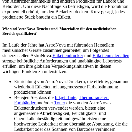
von Abstrichentnahmekits und anderen Produkten für Labore und
Behörden. Um diese Nachfrage zu befriedigen, wird die Produktion
exponentiell erhöht, um den Bedarf zu decken. Kurz gesagt, jedes
produzierte Stück braucht ein Etikett.
Wie sind AstroNova-Drucker und -Materialien für den medizinischen
Bereich qualifiziert?
Im Laufe der Jahre hat AstroNova mit führenden Herstellern
medizinischer Geräte zusammengearbeitet, um Folgendes
sicherzustellen AstroNova-
Etikettendrucker
und
Etikettenmaterialien
strenge behördliche Anforderungen und unabhängige Labortests
erfüllen, um ihre globalen Verpackungsinitiativen in diesen
wichtigen Punkten zu unterstützen:
Einrichtung von AstroNova-Druckern, die effektiv, genau und
wiederholt Etiketten mit angemessener Farbabstimmung
produzieren können
Belegen Sie, dass die
Inkjet-Tinte
,
Thermotransfer-
Farbbänder
und/oder
Toner
die von den AstroNova-
Etikettendruckern verwendet werden, bieten eine
angemessene Abriebfestigkeit, Feuchtigkeits- und
Chemikalienbeständigkeit und gewährleisten eine
hochwertige Lesbarkeit ohne übermäßige Abnutzung, die die
Lesbarkeit oder das Scannen von Barcodes verhindern