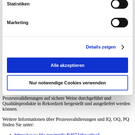
liefert, und die Festlegung von Grenzwerten für die
Statistiken
Verfahrensparameter – auch bekannt als Betriebsqualifikation
(OQ)
Feststellung der langfristigen Prozessstabilität – auch bekannt
Marketing
als Leistungsqualifizierung (PQ).
Da unsere Etikettendruckerlösungen in der pharmazeutischen und
medizintechnischen Industrie weit verbreitet sind, kennt AstroNova
diese Herausforderungen und kann unsere Kunden bei diesen
Details zeigen
Prozessvalidierungen für unsere Druckerprodukte und
Verbrauchsmaterialien unterstützen und sicherstellen, dass sie
reibungslos und schnell durchgeführt werden können.
Alle akzeptieren
Wir haben gerade Verfahren und Vorlagen veröffentlicht, die die
Durchführung von IQ, OQ und PQ bei unseren
QL-120
/
120X
einer
Reihe von Druckern. Unser geschultes
technische Unterstützung
Nur notwendige Cookies verwenden
Mitarbeiter können Ihre Teams dabei unterstützen, diese Verfahren
aus der Ferne durchzuführen, und sicherstellen, dass
Prozessvalidierungen auf sichere Weise durchgeführt und
Qualitätsprodukte in Rekordzeit hergestellt und ausgeliefert werden
können.
Weitere Informationen über Prozessvalidierungen und IQ, OQ, PQ
finden Sie unter:
https://www.fda.gov/media/94074/download