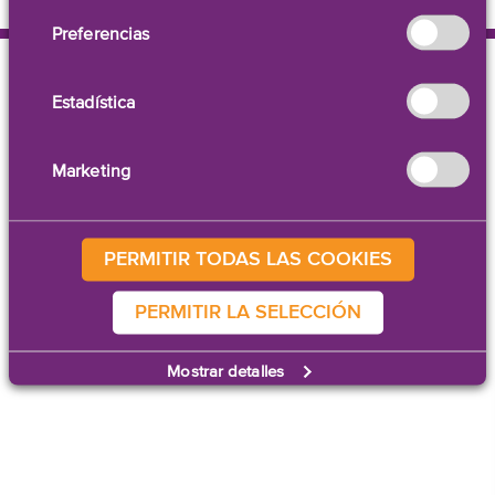
Preferencias
Estadística
Marketing
Contáctenos
|
Avisos legales
© 2026 AstroNova, Inc.
PERMITIR TODAS LAS COOKIES
Todos los derechos reservados.
PERMITIR LA SELECCIÓN
Mostrar detalles