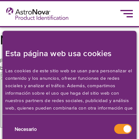
Nada encontrado
Esta página web usa cookies
Parece que no hemos podido encontrar lo que estás
buscando. Quizá pueda ayudarte una búsqueda.
Las cookies de este sitio web se usan para personalizar el
Buscar
contenido y los anuncios, ofrecer funciones de redes
Buscar
por:
sociales y analizar el tráfico. Además, compartimos
información sobre el uso que haga del sitio web con
nuestros partners de redes sociales, publicidad y análisis
web, quienes pueden combinarla con otra información que
les haya proporcionado o que hayan recopilado a partir
Selección
del uso que haya hecho de sus servicios. Establezca sus
Necesario
de
preferencias de cookies a continuación.
consentimiento